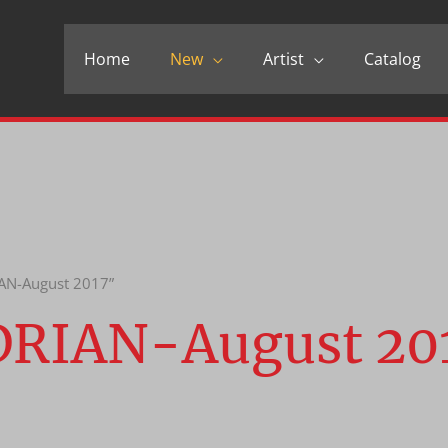
Home
New
Artist
Catalog
IAN-August 2017”
DRIAN-August 20