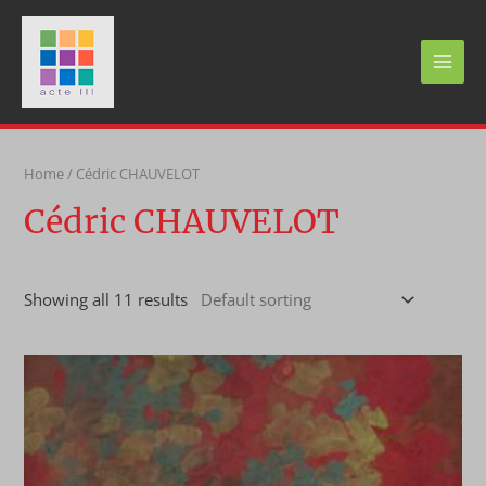
Skip
to
content
MAI
MEN
Home
/ Cédric CHAUVELOT
Cédric CHAUVELOT
Showing all 11 results