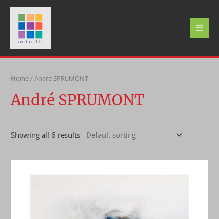
Skip
to
content
MAI
MEN
Home
/ André SPRUMONT
André SPRUMONT
Showing all 6 results