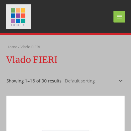
Skip
to
content
MAI
MEN
Home
/ Vlado FIERI
Vlado FIERI
Showing 1–16 of 30 results